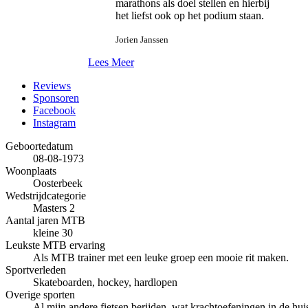
marathons als doel stellen en hierbij
het liefst ook op het podium staan.
Jorien Janssen
Lees Meer
Reviews
Sponsoren
Facebook
Instagram
Geboortedatum
08-08-1973
Woonplaats
Oosterbeek
Wedstrijdcategorie
Masters 2
Aantal jaren MTB
kleine 30
Leukste MTB ervaring
Als MTB trainer met een leuke groep een mooie rit maken.
Sportverleden
Skateboarden, hockey, hardlopen
Overige sporten
Al mijn andere fietsen berijden, wat krachtoefeningen in de hu