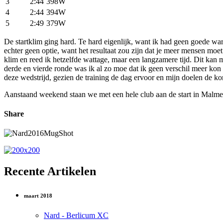
3
2:44
398W
4
2:44
394W
5
2:49
379W
De startklim ging hard. Te hard eigenlijk, want ik had geen goede w
echter geen optie, want het resultaat zou zijn dat je meer mensen moe
klim en reed ik hetzelfde wattage, maar een langzamere tijd. Dit kan
derde en vierde ronde was ik al zo moe dat ik geen verschil meer ko
deze wedstrijd, gezien de training de dag ervoor en mijn doelen de ko
Aanstaand weekend staan we met een hele club aan de start in Malmed
Share
Recente Artikelen
maart 2018
Nard - Berlicum XC