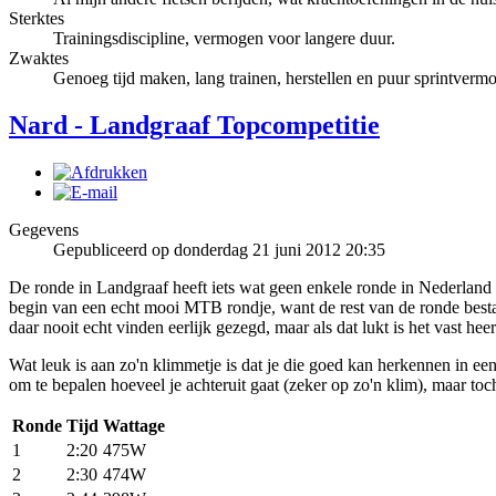
Sterktes
Trainingsdiscipline, vermogen voor langere duur.
Zwaktes
Genoeg tijd maken, lang trainen, herstellen en puur sprintverm
Nard - Landgraaf Topcompetitie
Gegevens
Gepubliceerd op donderdag 21 juni 2012 20:35
De ronde in Landgraaf heeft iets wat geen enkele ronde in Nederland h
begin van een echt mooi MTB rondje, want de rest van de ronde bestaat
daar nooit echt vinden eerlijk gezegd, maar als dat lukt is het vast heer
Wat leuk is aan zo'n klimmetje is dat je die goed kan herkennen in ee
om te bepalen hoeveel je achteruit gaat (zeker op zo'n klim), maar toch
Ronde
Tijd
Wattage
1
2:20
475W
2
2:30
474W