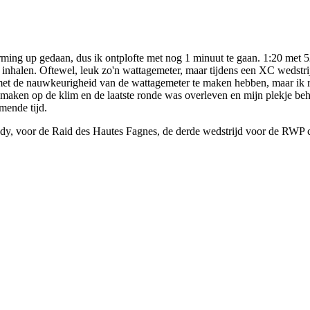
arming up gedaan, dus ik ontplofte met nog 1 minuut te gaan. 1:20 met
t inhalen. Oftewel, leuk zo'n wattagemeter, maar tijdens een XC wedstri
 met de nauwkeurigheid van de wattagemeter te maken hebben, maar ik re
n maken op de klim en de laatste ronde was overleven en mijn plekje 
mende tijd.
y, voor de Raid des Hautes Fagnes, de derde wedstrijd voor de RWP cu